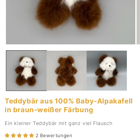
Open
O
media
m
1
2
in
in
modal
m
Teddybär aus 100% Baby-Alpakafell
in braun-weißer Färbung
Ein kleiner Teddybär mit ganz viel Flausch
2 Bewertungen