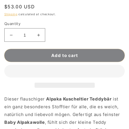
Regular
$53.00 USD
price
Shipping
calculated at checkout.
Quantity
Decrease
Increase
quantity
quantity
for
for
Add to cart
Teddybär
Teddybär
aus
aus
100%
100%
Baby-
Baby-
Alpakafell
Alpakafell
in
in
braun-
braun-
weißer
weißer
Dieser flauschiger
Alpaka Kuscheltier Teddybär
ist
Färbung
Färbung
ein ganz besonderes Stofftier für alle, die es weich,
natürlich und liebevoll mögen. Gefertigt aus feinster
Baby Alpakawolle
, fühlt sich der kleine Teddy